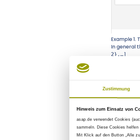
Example 1. 
In general 
2},…​]
Describing 
value.
The form ne
Zustimmung
The possibl
Hinweis zum Einsatz von C
asap.de verwendet Cookies (auc
label
sammeln. Diese Cookies helfen u
Mit Klick auf den Button „Alle z