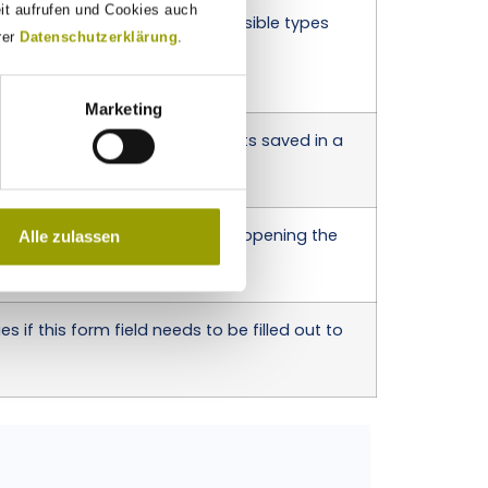
eit aufrufen und Cookies auch
 data type of the input field. Possible types
rer
Datenschutzerklärung
.
,
,
,
,
umber
boolean
date
textarea
ion1,option2,…​]
Marketing
 key of this form field when it gets saved in a
t
ed value of this form field when opening the
Alle zulassen
ies if this form field needs to be filled out to