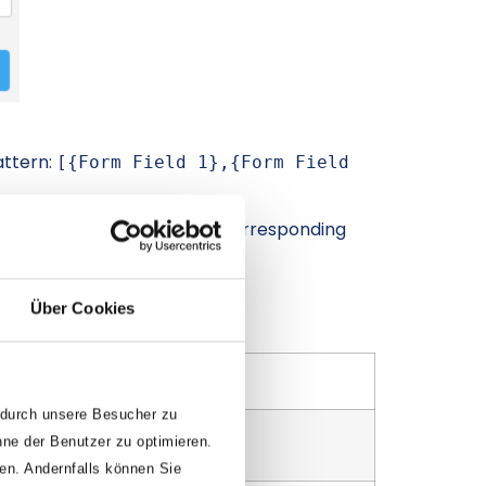
attern:
[{Form Field 1},{Form Field
 by naming the key and the corresponding
to work.
Über Cookies
Purpose
 durch unsere Besucher zu
 name of the input
nne der Benutzer zu optimieren.
den. Andernfalls können Sie