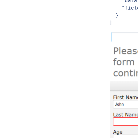
    "dataType": "Number",

    "fieldId": "age"

  }

]