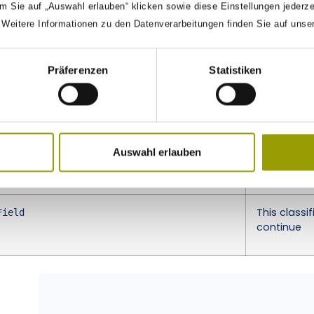
m Sie auf „Auswahl erlauben“ klicken sowie diese Einstellungen jederz
This is the
. Weitere Informationen zu den Datenverarbeitungen finden Sie auf unse
are:
,
text
n
select[opt
Präferenzen
Statistiken
This is the
JSON objec
The prefill
lue
Auswahl erlauben
form
This classif
Field
continue