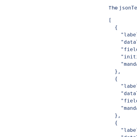
The
jsonT
[

  {

    "label": "First Name",

    "dataType": "text",

    "fieldId": "firstName",

    "initialValue": "John",

    "mandatoryField": "true"

  },

  {

    "label": "Last Name",

    "dataType": "text",

    "fieldId": "lastName",

    "mandatoryField": "true"

  },

  {

    "label": "Age",
