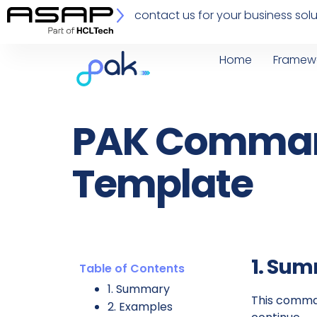
contact us for your business solu
Home
Framew
PAK Command
Template
1. Su
Table of Contents
1. Summary
This comman
2. Examples