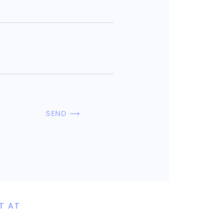
SEND ⟶
T AT