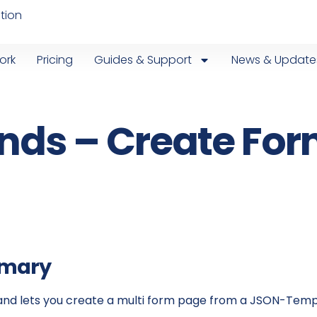
tion
ork
Pricing
Guides & Support
News & Update
s – Create For
mmary
d lets you create a multi form page from a JSON-Template