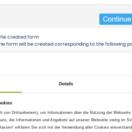
The created form
the form will be created corresponding to the following p
one form field after another, setting all the parameters
eds to at least contain one Form Field for the command 
Details
e parameters (JSON-keys) for a form field are:
ookies
Name of Data
h von Drittanbietern), um Informationen über die Nutzung der Webseite
This is the
ns, die Informationen und Angebote auf unserer Webseite stetig im Si
ulassen“ erklären Sie sich mit der Verwendung aller Cookies einverstan