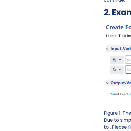
continue.
2. Exa
Figure 1. 
Due to simpl
to „Please f