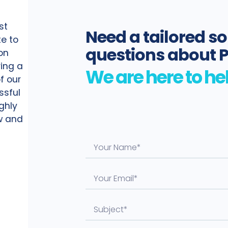
st
Need a tailored so
te to
questions about 
on
ing a
f our
ssful
ighly
ow and